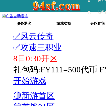
首
传奇
页
游私