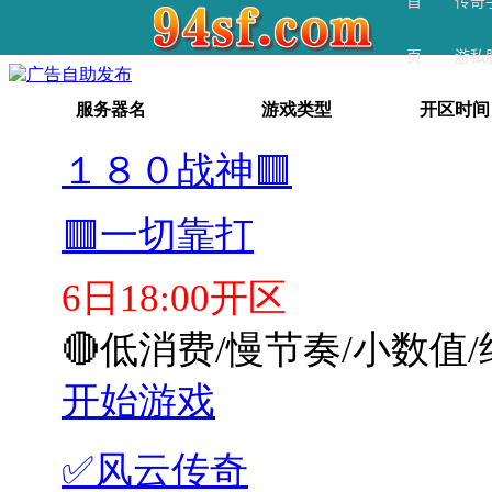
首
传奇
页
游私