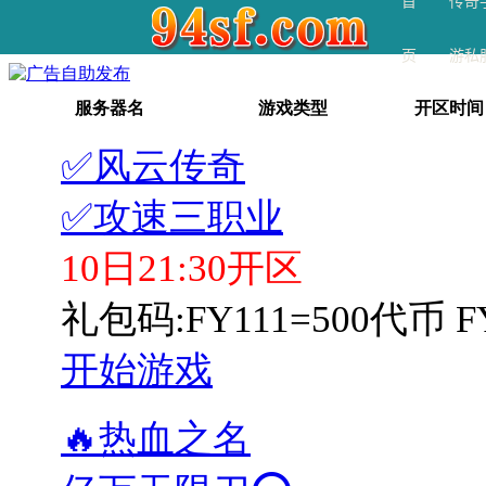
首
传奇
页
游私