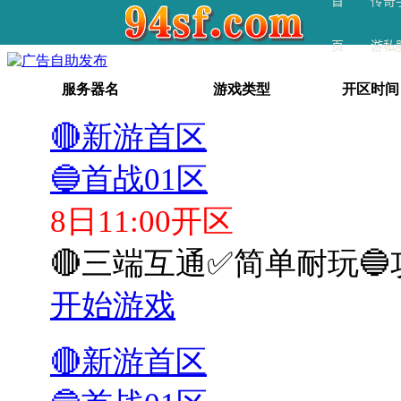
首
传奇
页
游私