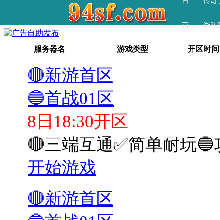
首
传奇
页
游私